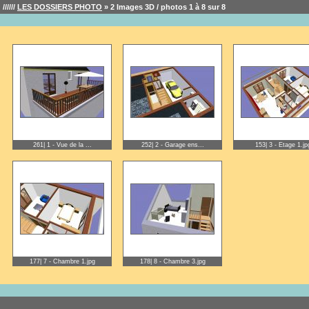
//////
LES DOSSIERS PHOTO
» 2 Images 3D / photos 1 à 8 sur 8
261| 1 - Vue de la ...
252| 2 - Garage ens...
153| 3 - Etage 1.jp
177| 7 - Chambre 1.jpg
178| 8 - Chambre 3.jpg