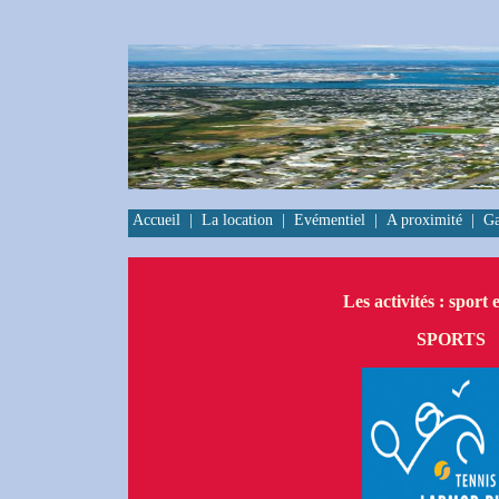
Accueil
|
La location
|
Evémentiel
|
A proximité
|
Ga
Les activités : sport 
SPORTS