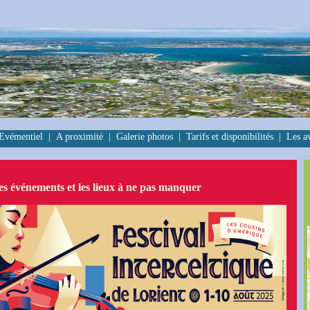
Evémentiel
|
A proximité
|
Galerie photos
|
Tarifs et disponibilités
|
Les a
es événements et les lieux à ne pas manquer